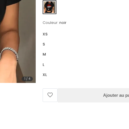
Couleur:
noir
XS
S
M
L
XL
1
/
4
Ajouter au p