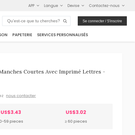
APP
Langue
Devise
Contactez-nous
Se connecter / S'inscrire
SON
PAPETERIE
SERVICES PERSONNALISÉS
Manches Courtes Avec Imprimé Lettres -
lez
nous contacter
US$3.43
US$3.02
10-59 pieces
≥ 60 pieces