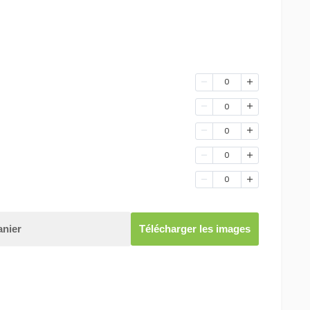
0
0
0
0
0
anier
Télécharger les images