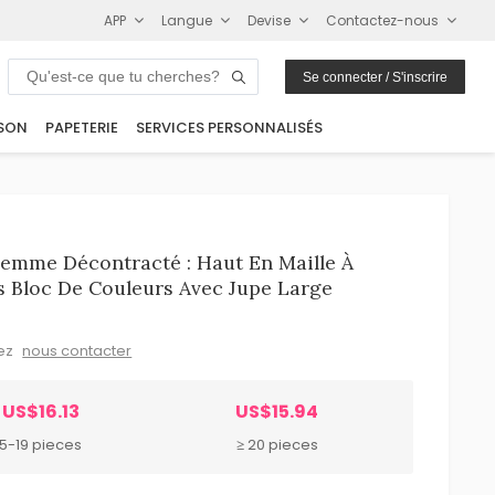
APP
Langue
Devise
Contactez-nous
Se connecter / S'inscrire
SON
PAPETERIE
SERVICES PERSONNALISÉS
emme Décontracté : Haut En Maille À
s Bloc De Couleurs Avec Jupe Large
lez
nous contacter
US$16.13
US$15.94
5-19 pieces
≥ 20 pieces