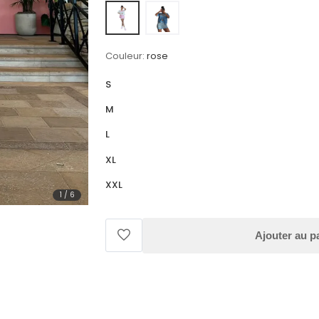
Couleur:
rose
S
M
L
XL
XXL
1
/
6
Ajouter au p