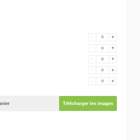
0
0
0
0
0
anier
Télécharger les images