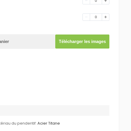
0
0
anier
Télécharger les images
ériau du pendentif:
Acier Titane