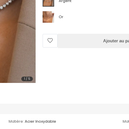
Argent
Or
Ajouter au p
1
/
5
Matière:
Acier Inoxydable
Mat