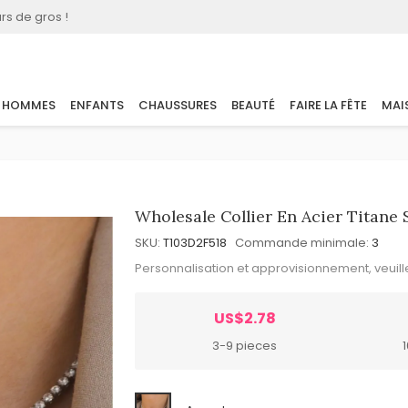
rs de gros !
HOMMES
ENFANTS
CHAUSSURES
BEAUTÉ
FAIRE LA FÊTE
MAI
Wholesale Collier En Acier Titan
SKU:
T103D2F518
Commande minimale:
3
Personnalisation et approvisionnement, veuil
US$2.78
3-9 pieces