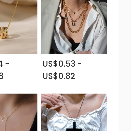
4 -
US$0.53 -
8
US$0.82