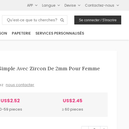
APP
Langue
Devise
Contactez-nous
Se connecter / S'inscrire
SON
PAPETERIE
SERVICES PERSONNALISÉS
e Simple Avec Zircon De 2mm Pour Femme
lez
nous contacter
US$2.52
US$2.45
10-59 pieces
≥ 60 pieces