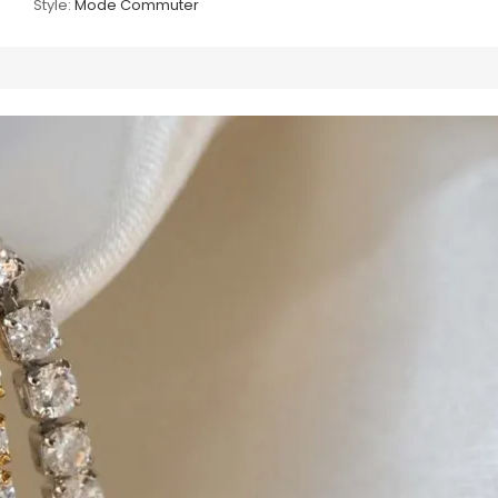
Style:
Mode Commuter