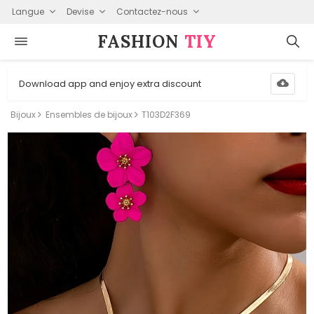
Langue
Devise
Contactez-nous
FASHION⁠
TIY
Download app and enjoy extra discount
Bijoux
Ensembles de bijoux
T103D2F369