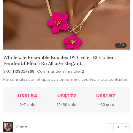
1
/
9
Wholesale Ensemble Boucles D'Oreilles Et Collier
Pendentif Fleuri En Alliage Élégant
SKU:
T103D2F369
Commande minimale:
2
Personnalisation et approvisionnement, veuillez
nous contacter
US$1.94
US$1.72
US$1.67
2-11 sets
12-59 sets
≥ 60 sets
Blanc
0