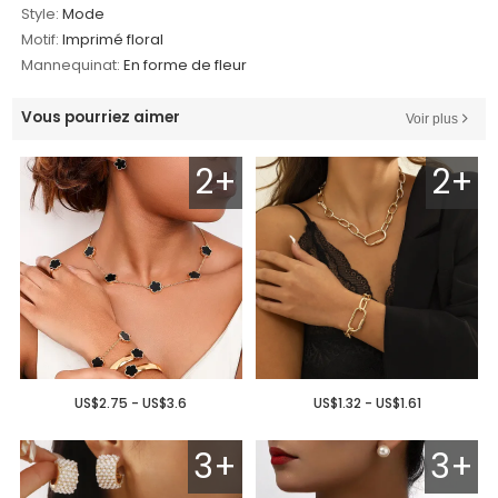
Style:
Mode
Motif:
Imprimé floral
Mannequinat:
En forme de fleur
Vous pourriez aimer
Voir plus
2+
2+
US$2.75 - US$3.6
US$1.32 - US$1.61
3+
3+