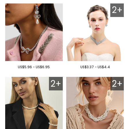
2+
US$5.96 - US$6.95
US$3.37 - US$4.4
2+
2+