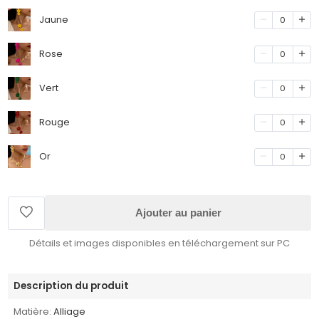
Jaune
0
Rose
0
Vert
0
Rouge
0
Or
0
Ajouter au panier
Détails et images disponibles en téléchargement sur PC
Description du produit
Matière:
Alliage