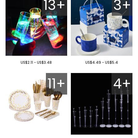
13+
3+
US$2.11 - US$3.48
US$4.49 - US$5.4
11+
4+