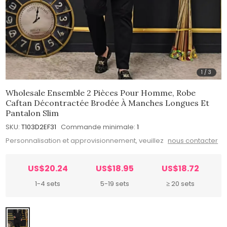
1
/
3
Wholesale Ensemble 2 Pièces Pour Homme, Robe
Caftan Décontractée Brodée À Manches Longues Et
Pantalon Slim
SKU:
T103D2EF31
Commande minimale:
1
Personnalisation et approvisionnement, veuillez
nous contacter
US$20.24
US$18.95
US$18.72
1-4 sets
5-19 sets
≥ 20 sets