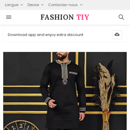
Langue
Devise
Contactez-nous
FASHION⁠
TIY
Download app and enjoy extra discount