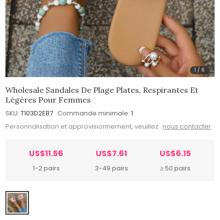
1
/
6
Wholesale Sandales De Plage Plates, Respirantes Et
Légères Pour Femmes
SKU:
T103D2EB7
Commande minimale:
1
Personnalisation et approvisionnement, veuillez
nous contacter
US$11.56
US$7.61
US$6.15
1-2 pairs
3-49 pairs
≥ 50 pairs