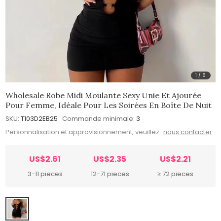
1
/
6
Wholesale Robe Midi Moulante Sexy Unie Et Ajourée
Pour Femme, Idéale Pour Les Soirées En Boîte De Nuit
SKU:
T103D2EB25
Commande minimale:
3
Personnalisation et approvisionnement, veuillez
nous contacter
US$2.61
US$2.35
US$2.21
3-11 pieces
12-71 pieces
≥ 72 pieces