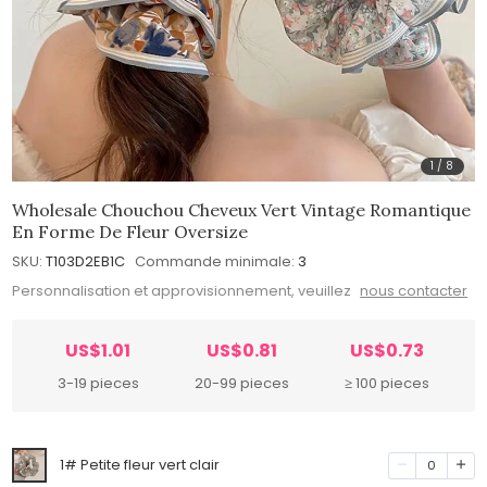
1
/
8
Wholesale Chouchou Cheveux Vert Vintage Romantique
En Forme De Fleur Oversize
SKU:
T103D2EB1C
Commande minimale:
3
Personnalisation et approvisionnement, veuillez
nous contacter
US$1.01
US$0.81
US$0.73
3-19 pieces
20-99 pieces
≥ 100 pieces
1# Petite fleur vert clair
0