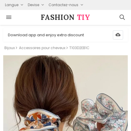
Langue
Devise
Contactez-nous
FASHION⁠
TIY
Download app and enjoy extra discount
Bijoux
Accessoires pour cheveux
T103D2EB1C