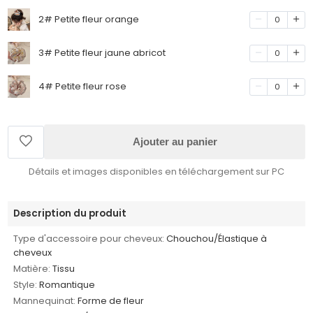
2# Petite fleur orange
0
3# Petite fleur jaune abricot
0
4# Petite fleur rose
0
Ajouter au panier
Détails et images disponibles en téléchargement sur PC
Description du produit
Type d'accessoire pour cheveux:
Chouchou/Élastique à
cheveux
Matière:
Tissu
Style:
Romantique
Mannequinat:
Forme de fleur