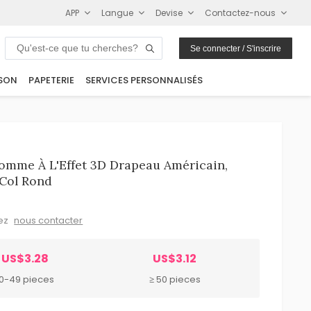
APP
Langue
Devise
Contactez-nous
Se connecter / S'inscrire
SON
PAPETERIE
SERVICES PERSONNALISÉS
omme À L'Effet 3D Drapeau Américain,
 Col Rond
lez
nous contacter
US$3.28
US$3.12
10-49 pieces
≥ 50 pieces