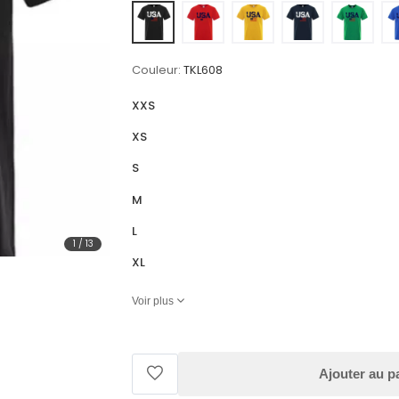
Couleur:
TKL608
XXS
XS
S
M
L
1
/
13
XL
Voir plus
Ajouter au p