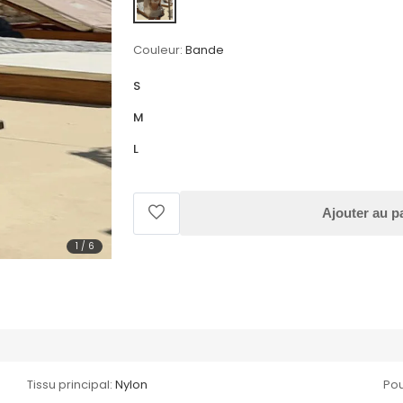
Couleur:
Bande
S
M
L
Ajouter au p
1
/
6
Tissu principal:
Nylon
Pou