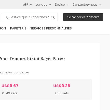
APP
Langue
Devise
Contactez-nous
Se connecter / S'inscrire
SON
PAPETERIE
SERVICES PERSONNALISÉS
Pour Femme, Bikini Rayé, Paréo
lez
nous contacter
US$9.67
US$9.26
6-49 sets
≥ 50 sets