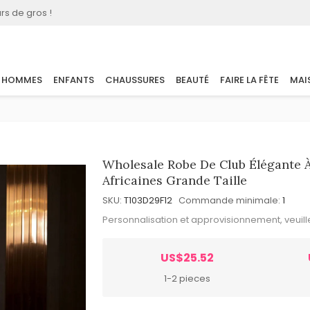
rs de gros !
HOMMES
ENFANTS
CHAUSSURES
BEAUTÉ
FAIRE LA FÊTE
MAI
Wholesale Robe De Club Élégante 
Africaines Grande Taille
SKU:
T103D29F12
Commande minimale:
1
Personnalisation et approvisionnement, veuil
US$25.52
1-2 pieces