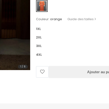
Couleur:
orange
Guide des tailles
1XL
2XL
3XL
4XL
1
/
6
Ajouter au p