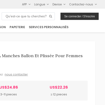
APP
Langue
Devise
Contactez-nous
Se connecter / S'inscrire
SON
PAPETERIE
SERVICES PERSONNALISÉS
À Manches Ballon Et Plissée Pour Femmes
lez
nous contacter
US$24.86
US$22.26
3-11 pieces
≥ 12 pieces