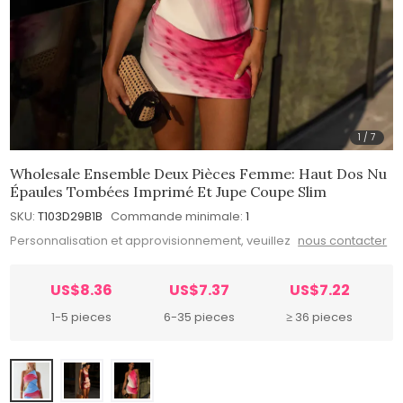
1
/
7
Wholesale Ensemble Deux Pièces Femme: Haut Dos Nu
Épaules Tombées Imprimé Et Jupe Coupe Slim
SKU:
T103D29B1B
Commande minimale:
1
Personnalisation et approvisionnement, veuillez
nous contacter
US$8.36
US$7.37
US$7.22
1-5 pieces
6-35 pieces
≥ 36 pieces