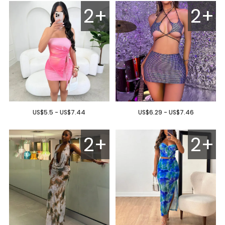
2+
2+
US$5.5 - US$7.44
US$6.29 - US$7.46
2+
2+