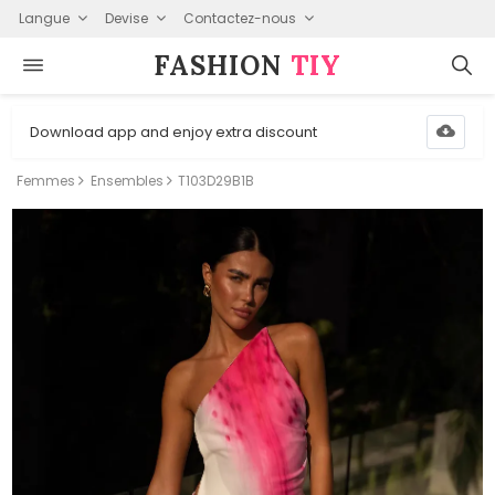
Langue
Devise
Contactez-nous
FASHION⁠
TIY
Download app and enjoy extra discount
Femmes
Ensembles
T103D29B1B