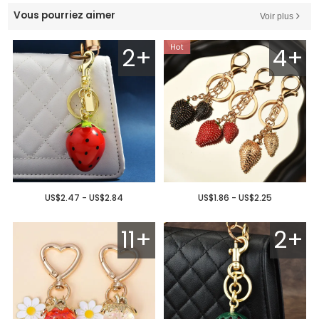
Vous pourriez aimer
Voir plus
2+
4+
US$2.47 - US$2.84
US$1.86 - US$2.25
11+
2+