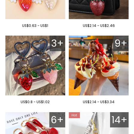
US$0.63 - US$1
US$2.14 - US$2.46
3+
9+
US$0.8 - US$1.02
US$2.14 - US$3.34
6+
14+