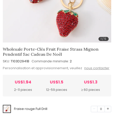
1
/
5
Wholesale Porte-Clés Fruit Fraise Strass Mignon
Pendentif Sac Cadeau De Noël
SKU:
T103D2941B
Commande minimale:
2
Personnalisation et approvisionnement, veuillez
nous contacter
US$1.94
US$1.5
US$1.3
2-11 pieces
12-59 pieces
≥ 60 pieces
Fraise rouge Full Drill
0