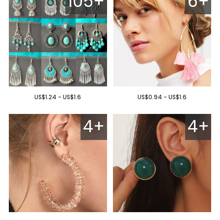
105+
6+
US$1.24 - US$1.6
US$0.94 - US$1.6
4+
4+