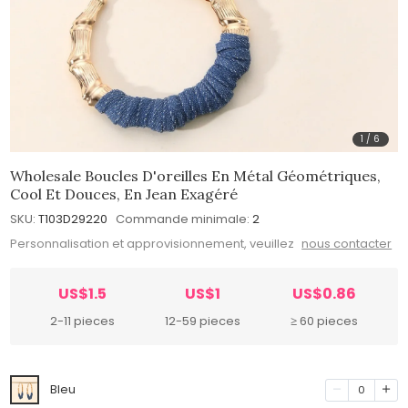
1
/
6
Wholesale Boucles D'oreilles En Métal Géométriques,
Cool Et Douces, En Jean Exagéré
SKU:
T103D29220
Commande minimale:
2
Personnalisation et approvisionnement, veuillez
nous contacter
US$1.5
US$1
US$0.86
2-11 pieces
12-59 pieces
≥ 60 pieces
Bleu
0