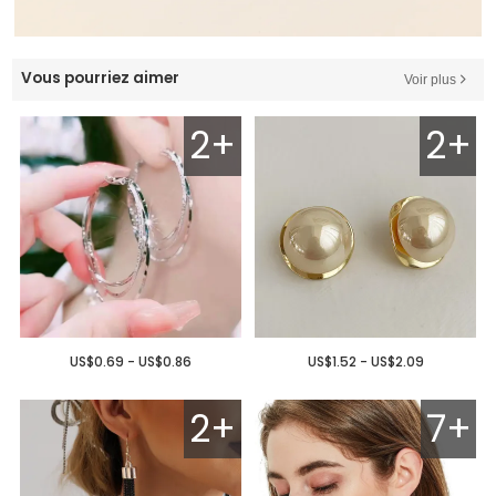
Vous pourriez aimer
Voir plus
2+
2+
US$0.69 - US$0.86
US$1.52 - US$2.09
2+
7+