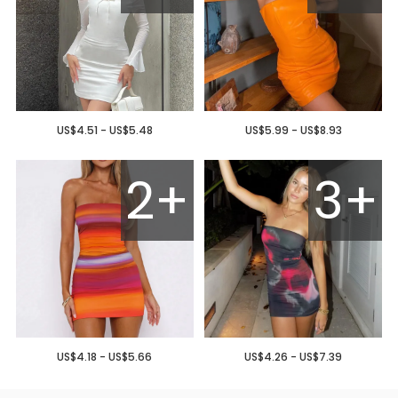
US$4.51 - US$5.48
US$5.99 - US$8.93
2+
3+
US$4.18 - US$5.66
US$4.26 - US$7.39