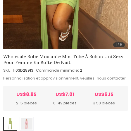
1
/
6
Wholesale Robe Moulante Mini Tube À Ruban Uni Sexy
Pour Femme En Boîte De Nuit
SKU:
T103D28913
Commande minimale:
2
Personnalisation et approvisionnement, veuillez
nous contacter
US$8.85
US$7.01
US$6.15
2-5 pieces
6-49 pieces
≥ 50 pieces