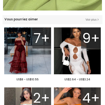
Vous pourriez aimer
Voir plus
7+
9+
US$8 - US$10.55
US$2.64 - US$3.24
2+
4+