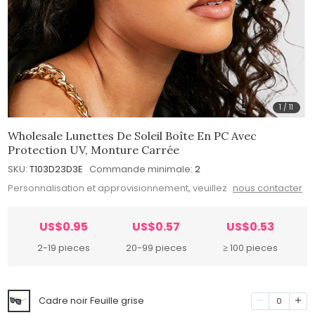
1
/
11
Wholesale Lunettes De Soleil Boîte En PC Avec
Protection UV, Monture Carrée
SKU:
T103D23D3E
Commande minimale:
2
Personnalisation et approvisionnement, veuillez
nous contacter
US$0.95
US$0.57
US$0.53
2-19 pieces
20-99 pieces
≥ 100 pieces
Cadre noir Feuille grise
0