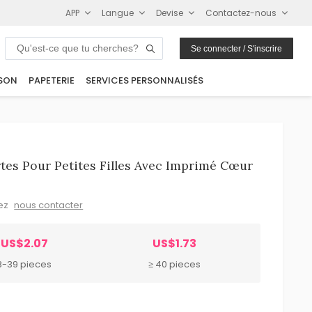
APP
Langue
Devise
Contactez-nous
Se connecter / S'inscrire
SON
PAPETERIE
SERVICES PERSONNALISÉS
es Pour Petites Filles Avec Imprimé Cœur
lez
nous contacter
US$2.07
US$1.73
8-39 pieces
≥ 40 pieces