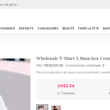
rs de gros !
HOMMES
ENFANTS
CHAUSSURES
BEAUTÉ
FAIRE LA FÊTE
MAI
Wholesale T-Shirt À Manches Court
SKU:
T103D23C2D
Commande minimale:
2
Personnalisation et approvisionnement, veuil
US$2.34
2-7 pieces