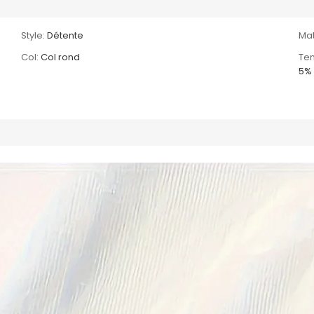
Style:
Détente
Mat
Col:
Col rond
Ten
5%