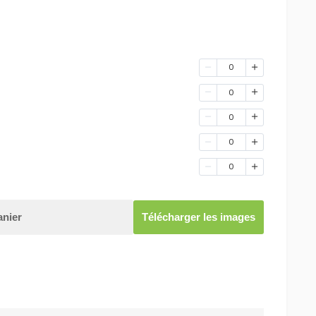
0
0
0
0
0
anier
Télécharger les images