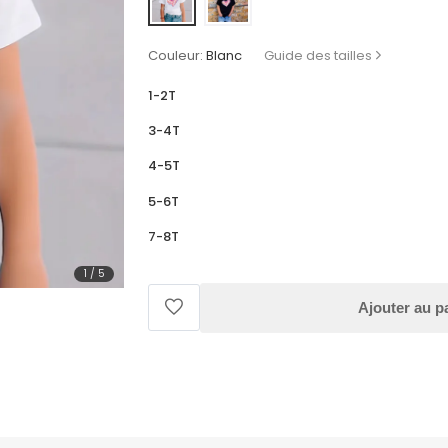
Couleur:
Blanc
Guide des tailles
1-2T
3-4T
4-5T
5-6T
7-8T
1
/
5
Ajouter au p