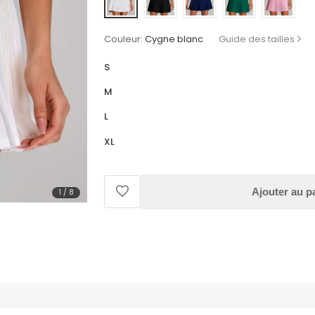
Couleur:
Cygne blanc
Guide des tailles
S
M
L
XL
Ajouter au p
1
/
8