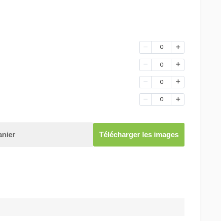
0
0
0
0
anier
Télécharger les images