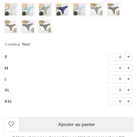
Couleur:
Noir
S
0
M
0
L
0
XL
0
XXL
0
Ajouter au panier