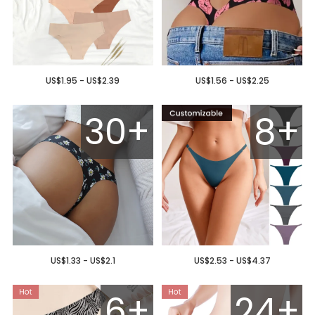
US$1.95 - US$2.39
US$1.56 - US$2.25
30+
8+
US$1.33 - US$2.1
US$2.53 - US$4.37
6+
24+