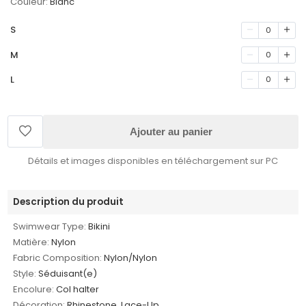
Couleur:
Blanc
S
0
M
0
L
0
Ajouter au panier
Détails et images disponibles en téléchargement sur PC
Description du produit
Swimwear Type:
Bikini
Matière:
Nylon
Fabric Composition:
Nylon/Nylon
Style:
Séduisant(e)
Encolure:
Col halter
Décoration:
Rhinestone, Lace-Up