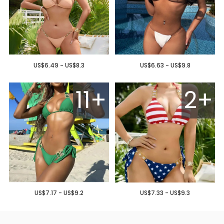
US$6.49 - US$8.3
US$6.63 - US$9.8
11+
2+
US$7.17 - US$9.2
US$7.33 - US$9.3