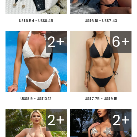
US$6.54 - US$8.45
US$6.18 - US$7.43
2+
6+
US$8.9 - US$10.12
US$7.75 - US$9.15
2+
2+