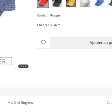
Couleur:
Rouge
Children's 54cm
Ajouter au p
1
/
9
Matériel:
Engrener
Com