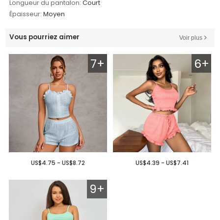
Longueur du pantalon:
Court
Épaisseur:
Moyen
Vous pourriez aimer
Voir plus
7+
6+
US$4.75 - US$8.72
US$4.39 - US$7.41
9+