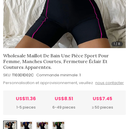
1
/
8
Wholesale Maillot De Bain Une Pièce Sport Pour
Femme, Manches Courtes, Fermeture Éclair Et
Coutures Apparentes.
SKU:
T103D1D02C
Commande minimale:
1
Personnalisation et approvisionnement, veuillez
nous contacter
US$11.36
US$8.51
US$7.45
1-5 pieces
6-49 pieces
≥ 50 pieces