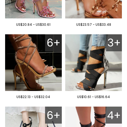
US$20.84 - US$30.61
US$23.57 - US$33.48
6+
3+
US$22.13 - US$32.04
US$10.61 - US$16.64
6+
4+