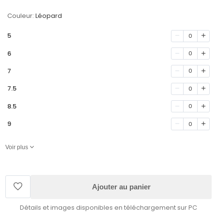
Couleur:
Léopard
5
0
6
0
7
0
7.5
0
8.5
0
9
0
Voir plus
Ajouter au panier
Détails et images disponibles en téléchargement sur PC