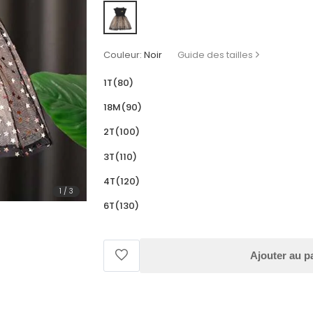
Couleur:
Noir
Guide des tailles
1T(80)
18M(90)
2T(100)
3T(110)
4T(120)
1
/
3
6T(130)
Ajouter au p