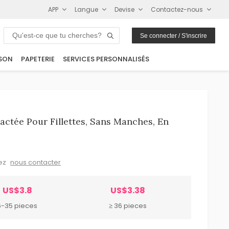
APP
Langue
Devise
Contactez-nous
Se connecter / S'inscrire
SON
PAPETERIE
SERVICES PERSONNALISÉS
ctée Pour Fillettes, Sans Manches, En
lez
nous contacter
US$3.8
US$3.38
6-35 pieces
≥ 36 pieces