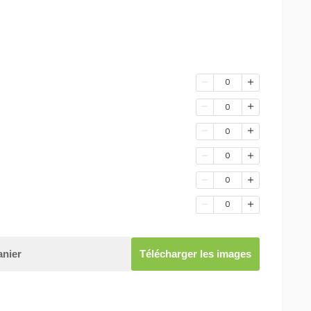
0
0
0
0
0
0
anier
Télécharger les images