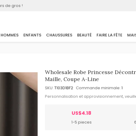
rs de gros !
HOMMES
ENFANTS
CHAUSSURES
BEAUTÉ
FAIRE LA FÊTE
MAI
Wholesale Robe Princesse Décontra
Maille, Coupe A-Line
SKU:
T103D1BF2
Commande minimale:
1
Personnalisation et approvisionnement, veuil
US$4.18
1-5 pieces