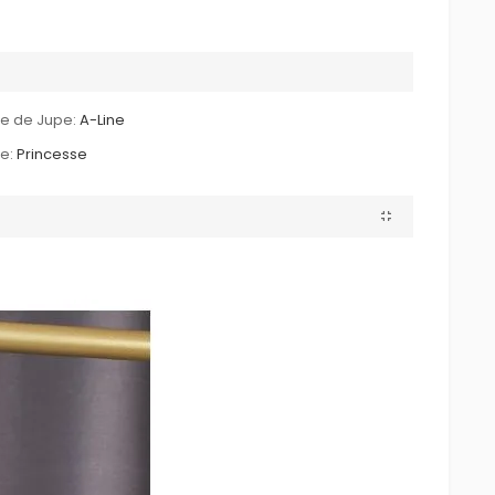
le de Jupe:
A-Line
le:
Princesse