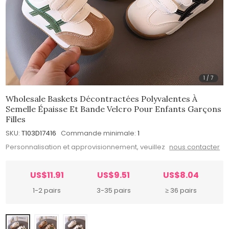
1
/
7
Wholesale Baskets Décontractées Polyvalentes À
Semelle Épaisse Et Bande Velcro Pour Enfants Garçons
Filles
SKU:
T103D17416
Commande minimale:
1
Personnalisation et approvisionnement, veuillez
nous contacter
US$11.91
US$9.51
US$8.04
1-2 pairs
3-35 pairs
≥ 36 pairs