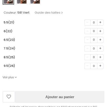
Couleur:
581 Vert
Guide des tailles
5.5(21)
0
6(22)
0
6.5(23)
0
7.5(24)
0
8.5(25)
0
9.5(26)
0
Voir plus
Ajouter au panier