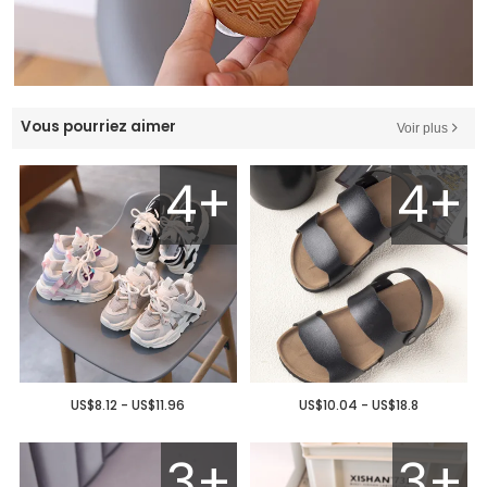
Vous pourriez aimer
Voir plus
4+
4+
US$8.12 - US$11.96
US$10.04 - US$18.8
3+
3+