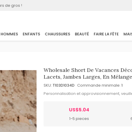
rs de gros !
HOMMES
ENFANTS
CHAUSSURES
BEAUTÉ
FAIRE LA FÊTE
MAI
Wholesale Short De Vacances Déco
Lacets, Jambes Larges, En Mélang
SKU:
T103D1034D
Commande minimale:
1
Personnalisation et approvisionnement, veuil
US$5.04
1-5 pieces