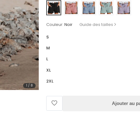
Couleur:
Noir
Guide des tailles
S
M
L
XL
2XL
1
/
8
Ajouter au p