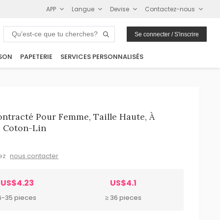
APP
Langue
Devise
Contactez-nous
Se connecter / S'inscrire
SON
PAPETERIE
SERVICES PERSONNALISÉS
ntracté Pour Femme, Taille Haute, À
e Coton-Lin
lez
nous contacter
US$4.23
US$4.1
6-35 pieces
≥ 36 pieces