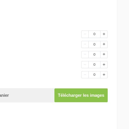
0
0
0
0
0
anier
Télécharger les images