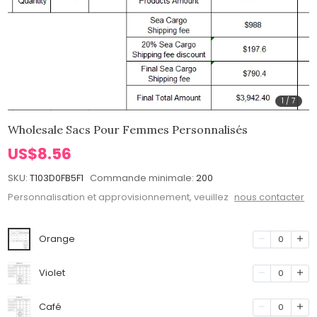
1
/
7
Wholesale Sacs Pour Femmes Personnalisés
US$8.56
SKU:
T103D0FB5F1
Commande minimale:
200
Personnalisation et approvisionnement, veuillez
nous contacter
Orange
0
Violet
0
Café
0