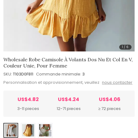
1
/
6
Wholesale Robe Camisole À Volants Dos Nu Et Col En V,
Couleur Unie, Pour Femme
SKU:
T103D0F811
Commande minimale:
3
Personnalisation et approvisionnement, veuillez
nous contacter
US$4.82
US$4.24
US$4.06
3-11 pieces
12-71 pieces
≥ 72 pieces