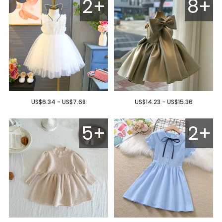
2+
8+
US$6.34 - US$7.68
US$14.23 - US$15.36
5+
2+