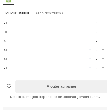
Couleur:
DS0013
Guide des tailles
2T
0
3T
0
4T
0
5T
0
6T
0
7T
0
Ajouter au panier
Détails et images disponibles en téléchargement sur PC