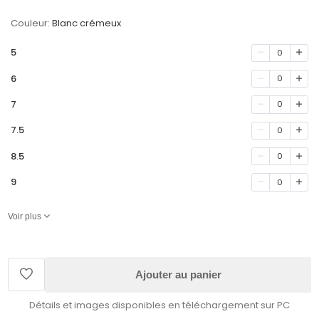
Couleur:
Blanc crémeux
5
0
6
0
7
0
7.5
0
8.5
0
9
0
Voir plus
Ajouter au panier
Détails et images disponibles en téléchargement sur PC