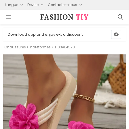
Langue
Devise
Contactez-nous
FASHION⁠
TIY
Download app and enjoy extra discount
Chaussures
Plateformes
T103AE4570