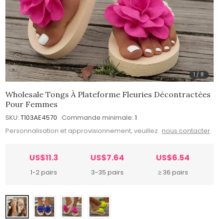
1
/
8
Wholesale Tongs À Plateforme Fleuries Décontractées
Pour Femmes
SKU:
T103AE4570
Commande minimale:
1
Personnalisation et approvisionnement, veuillez
nous contacter
US$11.3
US$7.64
US$6.54
1-2 pairs
3-35 pairs
≥ 36 pairs