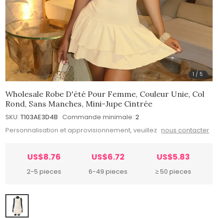
1
/
5
Wholesale Robe D'été Pour Femme, Couleur Unie, Col
Rond, Sans Manches, Mini-Jupe Cintrée
SKU:
T103AE3D4B
Commande minimale:
2
Personnalisation et approvisionnement, veuillez
nous contacter
US$8.76
US$6.72
US$5.83
2-5 pieces
6-49 pieces
≥ 50 pieces