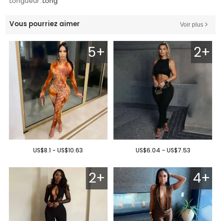
Longueur:
Long
Vous pourriez aimer
Voir plus
5+
2+
US$8.1 - US$10.63
US$6.04 - US$7.53
2+
4+