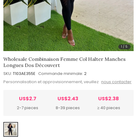
1
/
5
Wholesale Combinaison Femme Col Halter Manches
Longues Dos Découvert
SKU:
T103AE355E
Commande minimale:
2
Personnalisation et approvisionnement, veuillez
nous contacter
US$2.7
US$2.43
US$2.38
2-7 pieces
8-39 pieces
≥ 40 pieces