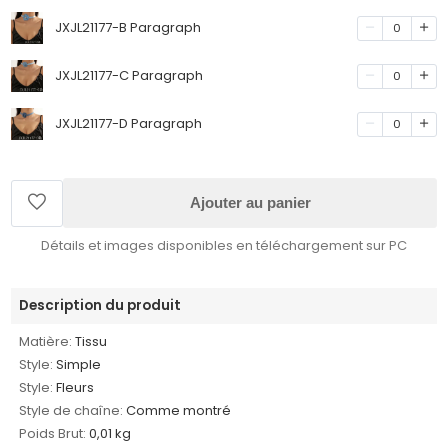
JXJL21177-B Paragraph
0
JXJL21177-C Paragraph
0
JXJL21177-D Paragraph
0
Ajouter au panier
Détails et images disponibles en téléchargement sur PC
Description du produit
Matière:
Tissu
Style:
Simple
Style:
Fleurs
Style de chaîne:
Comme montré
Poids Brut:
0,01 kg