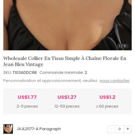
1
/
9
Wholesale Collier En Tissu Simple À Chaîne Florale En
Jean Bleu Vintage
SKU:
T103ADDC6B
Commande minimale:
2
Personnalisation et approvisionnement, veuillez
nous contacter
US$1.77
US$1.27
US$1.2
2-11 pieces
12-59 pieces
≥ 60 pieces
JXJL21177-A Paragraph
0