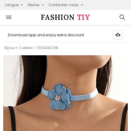
Langue
Devise
Contactez-nous
FASHION⁠
TIY
Download app and enjoy extra discount
Bijoux
Colliers
T103ADDC6B