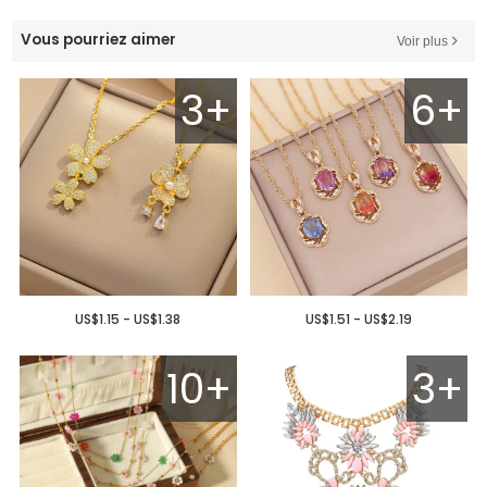
Vous pourriez aimer
Voir plus
3+
6+
US$1.15 - US$1.38
US$1.51 - US$2.19
10+
3+