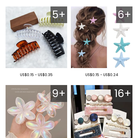
5+
6+
US$0.15 - US$0.35
US$0.15 - US$0.24
9+
16+