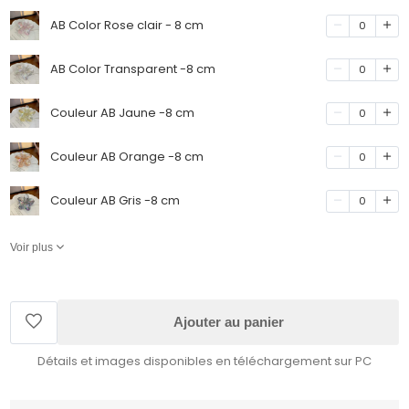
AB Color Rose clair - 8 cm
0
AB Color Transparent -8 cm
0
Couleur AB Jaune -8 cm
0
Couleur AB Orange -8 cm
0
Couleur AB Gris -8 cm
0
Voir plus
Ajouter au panier
Détails et images disponibles en téléchargement sur PC