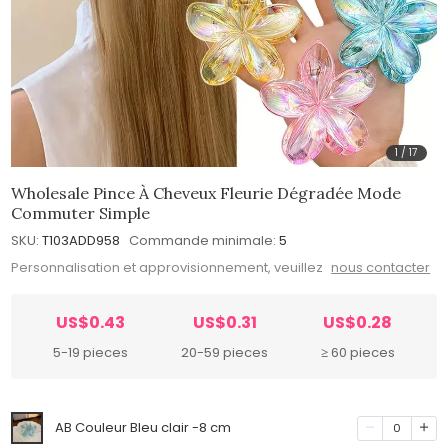
1
/
17
Wholesale Pince À Cheveux Fleurie Dégradée Mode
Commuter Simple
SKU:
T103ADD958
Commande minimale:
5
Personnalisation et approvisionnement, veuillez
nous contacter
US$0.43
US$0.31
US$0.28
5-19 pieces
20-59 pieces
≥ 60 pieces
AB Couleur Bleu clair -8 cm
0