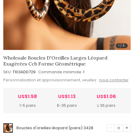
1
/
6
Wholesale Boucles D'Oreilles Larges Léopard
Exagérées Ccb Forme Géométrique
SKU:
T103ADD729
Commande minimale:
1
Personnalisation et approvisionnement, veuillez
nous contacter
US$1.58
US$1.13
US$1.06
1-5 pairs
6-35 pairs
≥ 36 pairs
Boucles d'oreilles léopard (paire) 3428
0