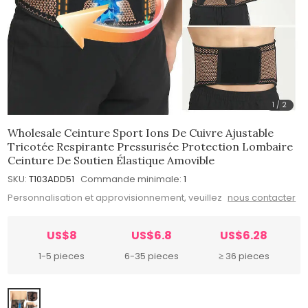
1
/
2
Wholesale Ceinture Sport Ions De Cuivre Ajustable
Tricotée Respirante Pressurisée Protection Lombaire
Ceinture De Soutien Élastique Amovible
SKU:
T103ADD51
Commande minimale:
1
Personnalisation et approvisionnement, veuillez
nous contacter
US$8
US$6.8
US$6.28
1-5 pieces
6-35 pieces
≥ 36 pieces