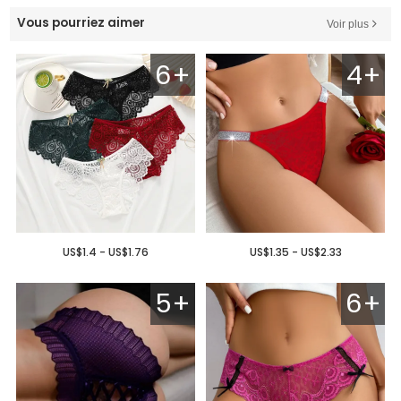
Vous pourriez aimer
Voir plus
6+
4+
US$1.4 - US$1.76
US$1.35 - US$2.33
5+
6+