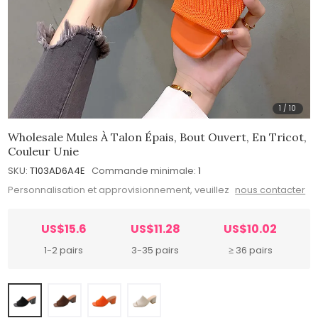
1
/
10
Wholesale Mules À Talon Épais, Bout Ouvert, En Tricot,
Couleur Unie
SKU:
T103AD6A4E
Commande minimale:
1
Personnalisation et approvisionnement, veuillez
nous contacter
US$15.6
US$11.28
US$10.02
1-2 pairs
3-35 pairs
≥ 36 pairs