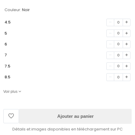
Couleur:
Noir
4.5
0
5
0
6
0
7
0
7.5
0
8.5
0
Voir plus
Ajouter au panier
Détails et images disponibles en téléchargement sur PC