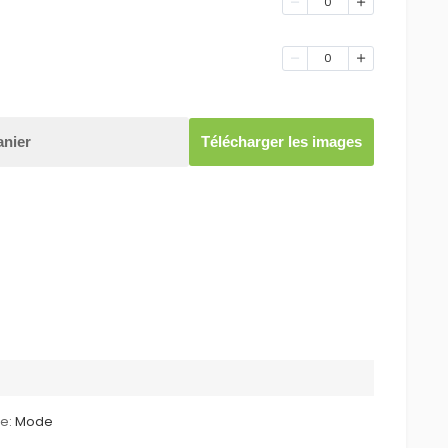
0
0
anier
Télécharger les images
le:
Mode