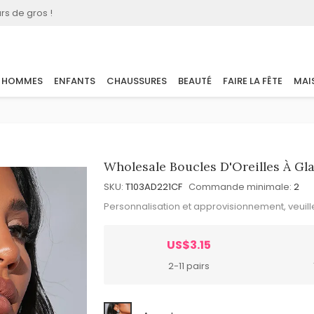
rs de gros !
HOMMES
ENFANTS
CHAUSSURES
BEAUTÉ
FAIRE LA FÊTE
MAI
Wholesale Boucles D'Oreilles À G
SKU:
T103AD221CF
Commande minimale:
2
Personnalisation et approvisionnement, veuil
US$3.15
2-11 pairs