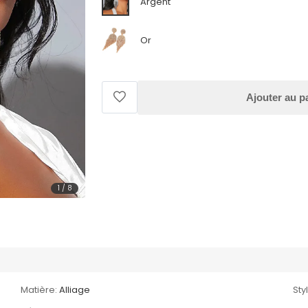
Argent
Or
Ajouter au p
1
/
8
Matière:
Alliage
Sty