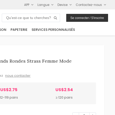
APP
Langue
Devise
Contactez-nous
Se connecter / S'inscrire
SON
PAPETERIE
SERVICES PERSONNALISÉS
lands Rondes Strass Femme Mode
lez
nous contacter
US$2.75
US$2.54
12-119 pairs
≥ 120 pairs