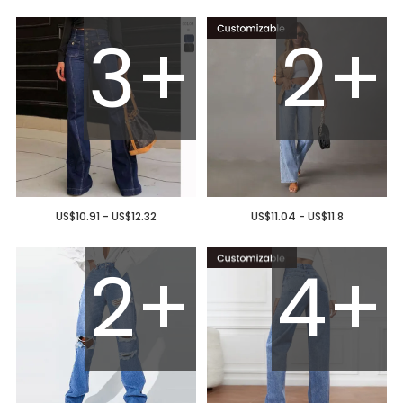
3+
2+
US$10.91 - US$12.32
US$11.04 - US$11.8
2+
4+