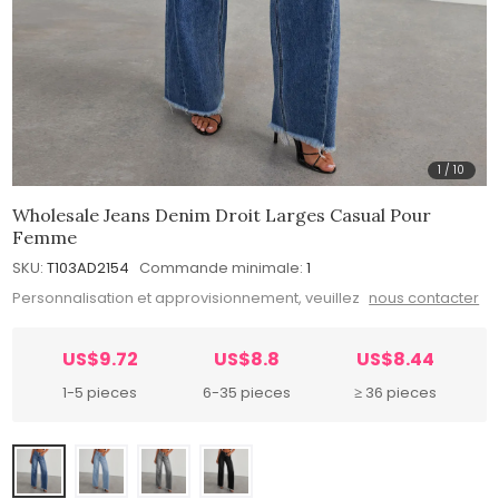
1
/
10
Wholesale Jeans Denim Droit Larges Casual Pour
Femme
SKU:
T103AD2154
Commande minimale:
1
Personnalisation et approvisionnement, veuillez
nous contacter
US$9.72
US$8.8
US$8.44
1-5 pieces
6-35 pieces
≥ 36 pieces