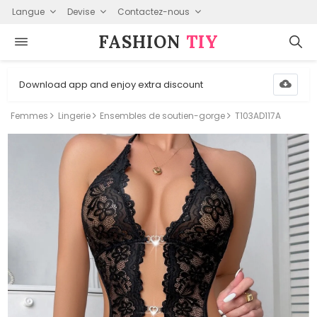
Langue
Devise
Contactez-nous
FASHION⁠
TIY
Download app and enjoy extra discount
Femmes
Lingerie
Ensembles de soutien-gorge
T103AD117A