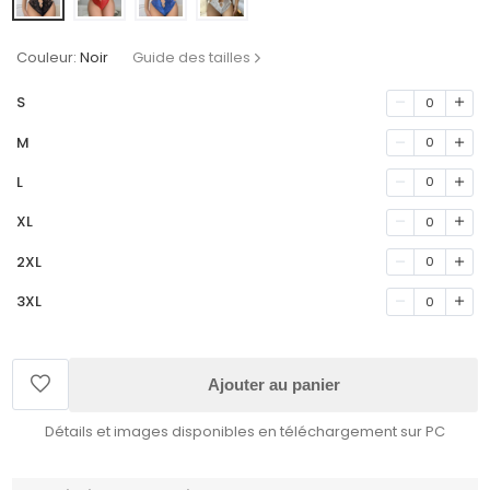
Couleur:
Noir
Guide des tailles
S
0
M
0
L
0
XL
0
2XL
0
3XL
0
Ajouter au panier
Détails et images disponibles en téléchargement sur PC