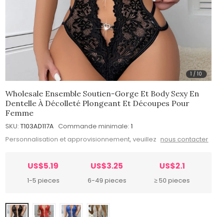
1
/
10
Wholesale Ensemble Soutien-Gorge Et Body Sexy En
Dentelle À Décolleté Plongeant Et Découpes Pour
Femme
SKU:
T103AD117A
Commande minimale:
1
Personnalisation et approvisionnement, veuillez
nous contacter
US$5.19
US$3.25
US$2.1
1-5 pieces
6-49 pieces
≥ 50 pieces