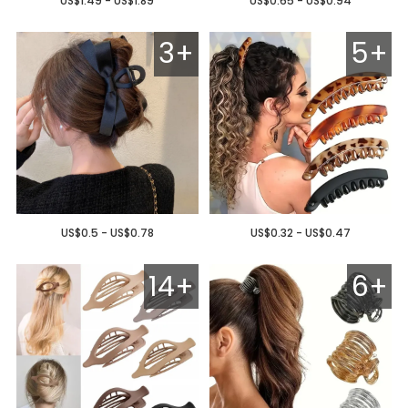
US$1.49 - US$1.89
US$0.65 - US$0.94
3+
5+
US$0.5 - US$0.78
US$0.32 - US$0.47
14+
6+