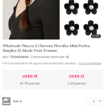
1
/
12
Wholesale Pinces À Cheveux Florales Mini Perles,
Simples Et Mode Pour Femme
SKU:
T103AD06A9
Commande minimale:
10
Personnalisation et approvisionnement, veuillez
nous contacter
US$0.19
US$0.13
10-119 pieces
≥ 120 pieces
noir a
0