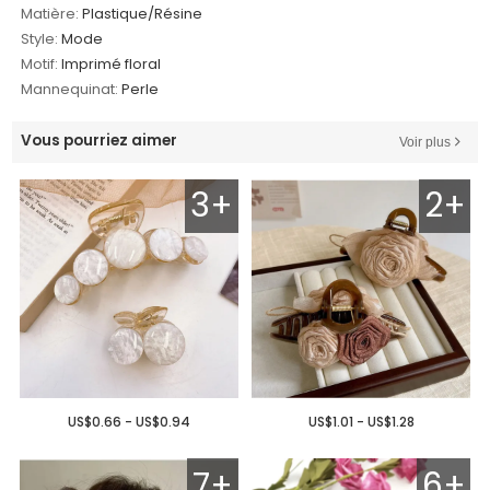
Matière:
Plastique/Résine
Style:
Mode
Motif:
Imprimé floral
Mannequinat:
Perle
Vous pourriez aimer
Voir plus
3+
2+
US$0.66 - US$0.94
US$1.01 - US$1.28
7+
6+