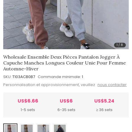
1
/
8
Wholesale Ensemble Deux Pièces Pantalon Jogger À
Capuche Manches Longues Couleur Unie Pour Femme
Automne-Hiver
SKU:
T103ACB0B7
Commande minimale:
1
Personnalisation et approvisionnement, veuillez
nous contacter
US$6.66
US$6
US$5.24
1-5 sets
6-35 sets
≥ 36 sets