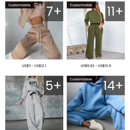
7+
11+
US$11 - US$12.1
US$9.82 - US$10.6
5+
14+