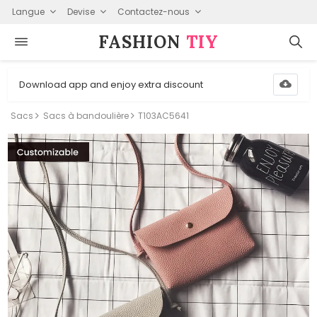
Langue
Devise
Contactez-nous
FASHION⁠
TIY
Download app and enjoy extra discount
Sacs
Sacs à bandoulière
T103AC5641