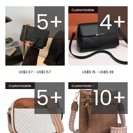
5+
4+
US$3.07 - US$3.57
US$5.15 - US$5.98
5+
10+