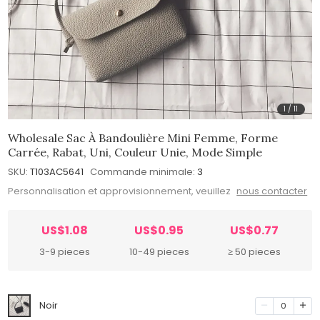
1
/
11
Wholesale Sac À Bandoulière Mini Femme, Forme
Carrée, Rabat, Uni, Couleur Unie, Mode Simple
SKU:
T103AC5641
Commande minimale:
3
Personnalisation et approvisionnement, veuillez
nous contacter
US$1.08
US$0.95
US$0.77
3-9 pieces
10-49 pieces
≥ 50 pieces
Noir
0