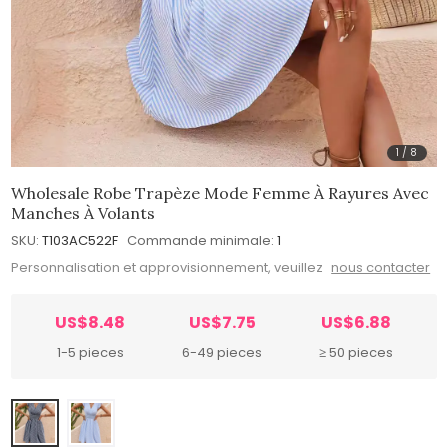
1
/
8
Wholesale Robe Trapèze Mode Femme À Rayures Avec
Manches À Volants
SKU:
T103AC522F
Commande minimale:
1
Personnalisation et approvisionnement, veuillez
nous contacter
US$8.48
US$7.75
US$6.88
1-5 pieces
6-49 pieces
≥ 50 pieces