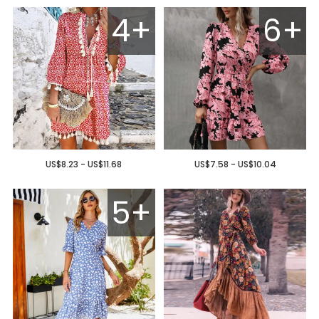
4+
6+
US$8.23 - US$11.68
US$7.58 - US$10.04
5+