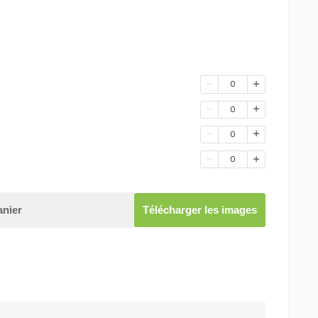
0
0
0
0
anier
Télécharger les images