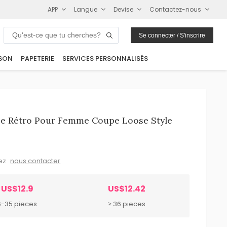
APP
Langue
Devise
Contactez-nous
Se connecter / S'inscrire
SON
PAPETERIE
SERVICES PERSONNALISÉS
ée Rétro Pour Femme Coupe Loose Style
lez
nous contacter
US$12.9
US$12.42
6-35 pieces
≥ 36 pieces