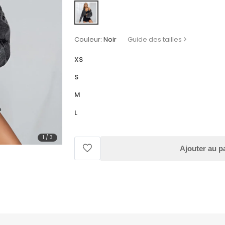
Couleur:
Noir
Guide des tailles
XS
S
M
L
1
/
3
Ajouter au p