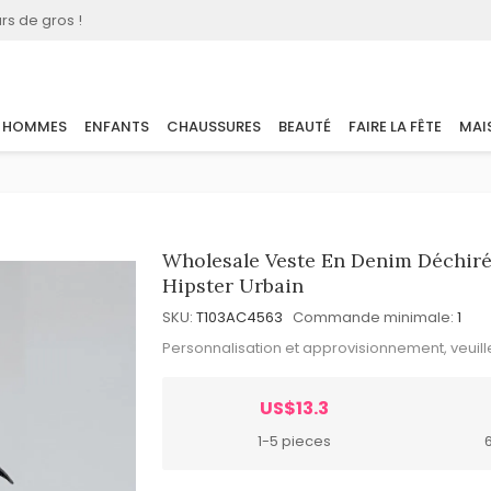
rs de gros !
HOMMES
ENFANTS
CHAUSSURES
BEAUTÉ
FAIRE LA FÊTE
MAI
Wholesale Veste En Denim Déchir
Hipster Urbain
SKU:
T103AC4563
Commande minimale:
1
Personnalisation et approvisionnement, veuil
US$13.3
1-5 pieces