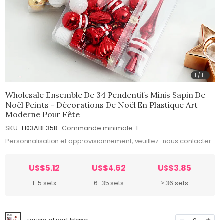
1
/
11
Wholesale Ensemble De 34 Pendentifs Minis Sapin De
Noël Peints - Décorations De Noël En Plastique Art
Moderne Pour Fête
SKU:
T103ABE35B
Commande minimale:
1
Personnalisation et approvisionnement, veuillez
nous contacter
US$5.12
US$4.62
US$3.85
1-5 sets
6-35 sets
≥ 36 sets
rouge et vert blanc
0