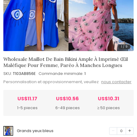
1
/
9
Wholesale Maillot De Bain Bikini Ample À Imprimé Œil
Maléfique Pour Femme, Paréo À Manches Longues
SKU:
T103AB856E
Commande minimale:
1
Personnalisation et approvisionnement, veuillez
nous contacter
US$11.17
US$10.56
US$10.31
1-5 pieces
6-49 pieces
≥ 50 pieces
Grands yeux bleus
0